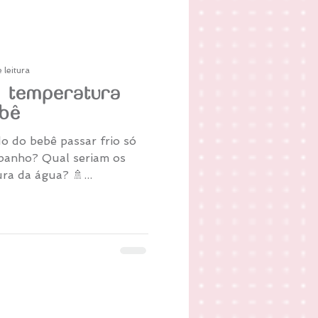
 leitura
 temperatura
ebê
o do bebê passar frio só
 banho? Qual seriam os
a da água? 🚿...