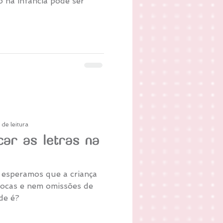
o na infância pode ser
 de leitura
ar as letras na
 esperamos que a criança
trocas e nem omissões de
de é?