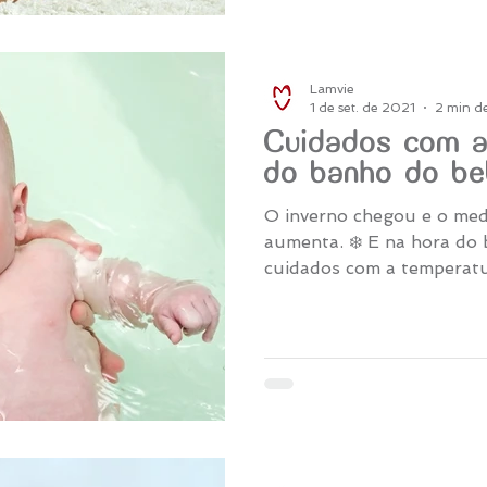
Lamvie
1 de set. de 2021
2 min de
Cuidados com a
do banho do b
O inverno chegou e o med
aumenta. ❄️ E na hora do
cuidados com a temperatur