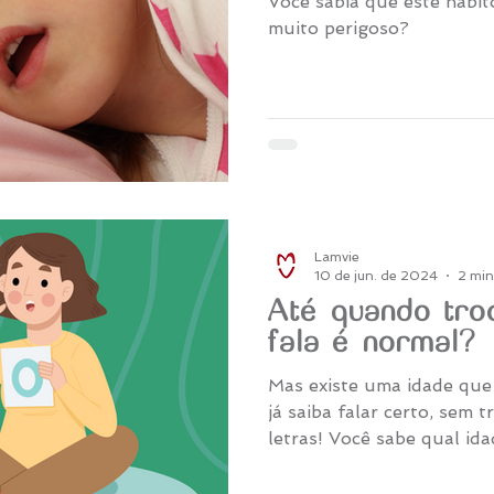
Você sabia que este hábit
muito perigoso?
Lamvie
10 de jun. de 2024
2 min
Até quando troc
fala é normal?
Mas existe uma idade que
já saiba falar certo, sem 
letras! Você sabe qual ida