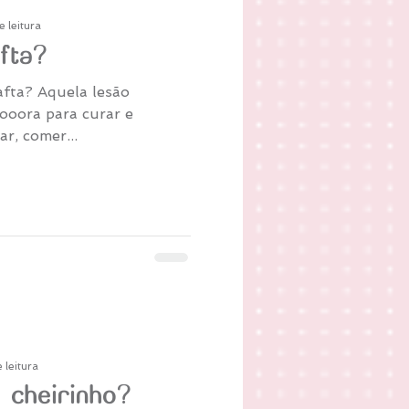
 leitura
fta?
fta? Aquela lesão
ooora para curar e
ar, comer...
 leitura
 cheirinho?