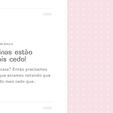
de leitura
inas estão
is cedo!
recisamos
 que estamos notando que
o mais cedo que...