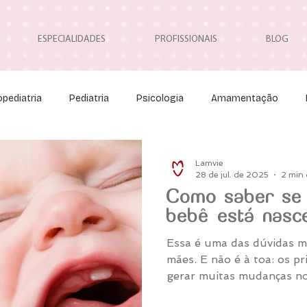
ESPECIALIDADES
PROFISSIONAIS
BLOG
pediatria
Pediatria
Psicologia
Amamentação
Neuropediatria
Neurocirurgia Pediátrica
Osteopatia
Lamvie
28 de jul. de 2025
2 min 
Como saber se 
bebê está nasc
Essa é uma das dúvidas m
mães. E não é à toa: os p
gerar muitas mudanças n
e nem sempre é fácil ente