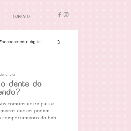
CONTATO
Escaneamento digital
de leitura
o dente do
endo?
ais comuns entre pais e
rimeiros dentes podem
o comportamento do bebê,
nder o que está