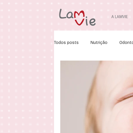
A LAMVIE
Todos posts
Nutrição
Odonto
Ortodontia
Fonoaudiologia
Fisioterapia Pediátrica