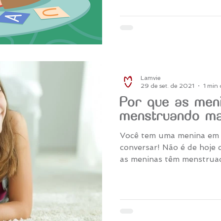
Lamvie
29 de set. de 2021
1 min 
Por que as men
menstruando ma
Você tem uma menina em casa? Então p
conversar! Não é de hoje
as meninas têm menstruad