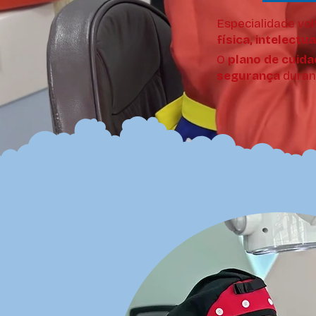
Especialidade
vol
física,
intelectua
O
plano de cuida
segurança
dura