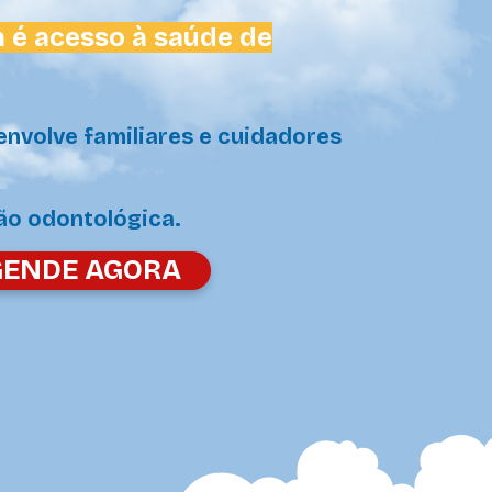
 é acesso à saúde de
envolve familiares e cuidadores
ão odontológica.
GENDE AGORA