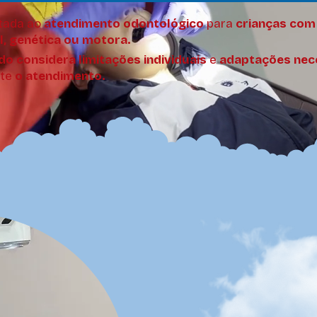
tada ao
atendimento odontológico
para
crianças com 
l, genética ou motora.
do considera limitações individuais
e
adaptações nec
nte
o atendimento.