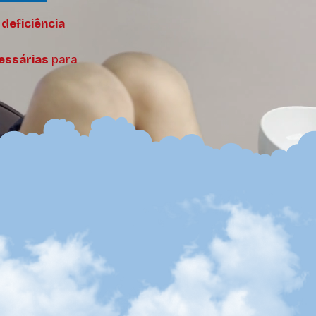
deficiência
essárias
para