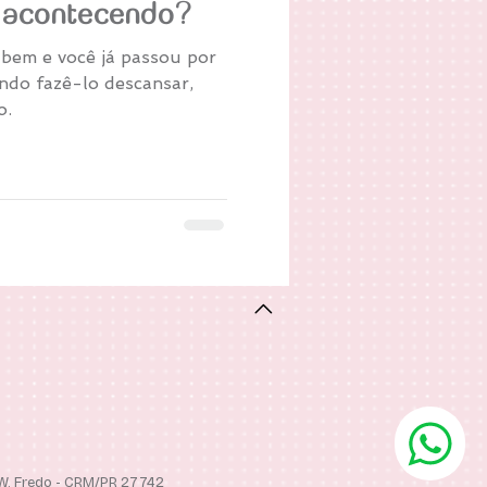
 acontecendo?
bem e você já passou por
ando fazê-lo descansar,
o.
 W. Fredo - CRM/PR 27742