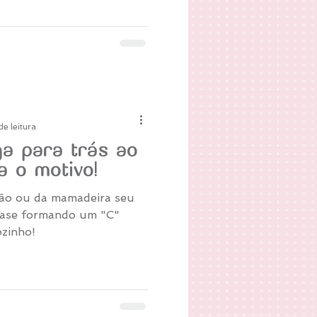
de leitura
ga para trás ao
 o motivo!
ão ou da mamadeira seu
quase formando um "C"
ozinho!