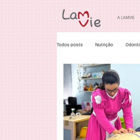
A LAMVIE
Todos posts
Nutrição
Odonto
Ortodontia
Fonoaudiologia
Fisioterapia Pediátrica