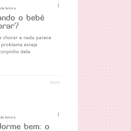
de leitura
ando o bebê
orar?
e chorar e nada parece
 problema esteja
corpinho dele.
de leitura
dorme bem: o