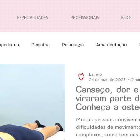
ESPECIALIDADES
PROFISSIONAIS
BLOG
pediatria
Pediatria
Psicologia
Amamentação
Neuropediatria
Neurocirurgia Pediátrica
Osteopatia
Lamvie
24 de mar. de 2025
2 mi
Cansaço, dor e
viraram parte d
Conheça a oste
Muitas pessoas convivem 
dificuldades de moviment
complexos, como tensões 