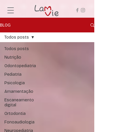
BLOG
Todos posts
Todos posts
Nutrição
Odontopediatria
Pediatria
Psicologia
Amamentação
Escaneamento
digital
Ortodontia
Fonoaudiologia
Neuropediatria