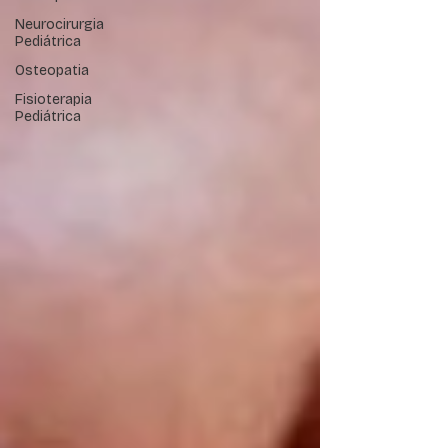
Neurocirurgia
Pediátrica
Osteopatia
Fisioterapia
Pediátrica