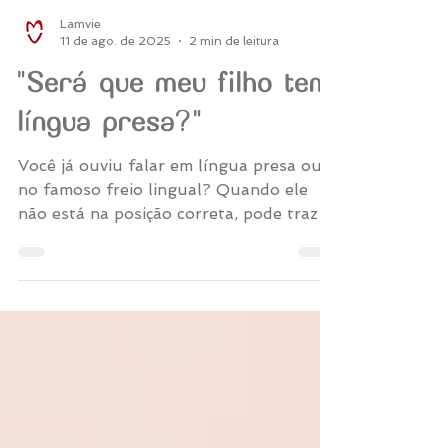
Lamvie
11 de ago. de 2025
2 min de leitura
"Será que meu filho tem
língua presa?"
Você já ouviu falar em língua presa ou
no famoso freio lingual? Quando ele
não está na posição correta, pode trazer
uma série de dificuldades pro seu bebê.
Mas como saber se realmente é preciso
intervir? É sobre isso que vamos
conversar hoje.