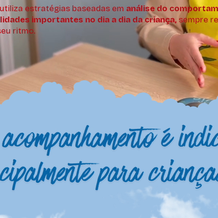
utiliza estratégias baseadas em
análise do comportam
lidades importantes no dia a dia da criança,
sempre re
seu ritmo.