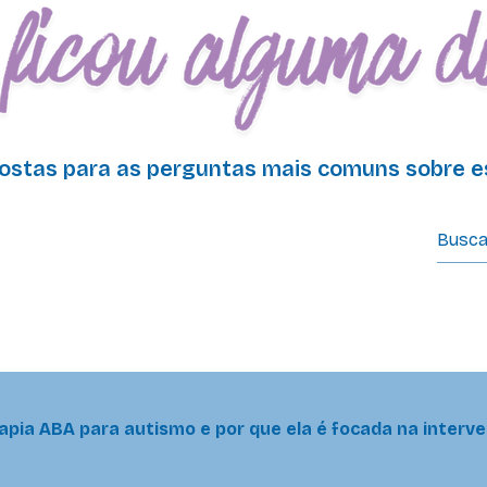
ostas para as perguntas mais comuns sobre es
uentes
rapia ABA para autismo e por que ela é focada na inter
 (Análise do Comportamento Aplicada) é uma abordagem cie