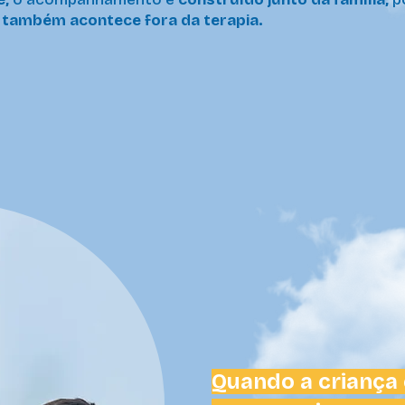
 também acontece fora da terapia.
Quando a criança