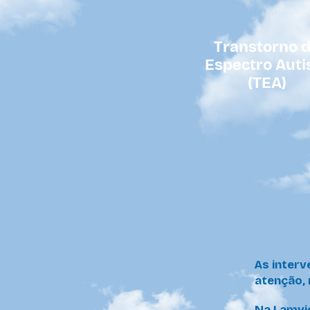
Transtorno 
Espectro Auti
(TEA)
As inter
atenção, 
Na Lamvi