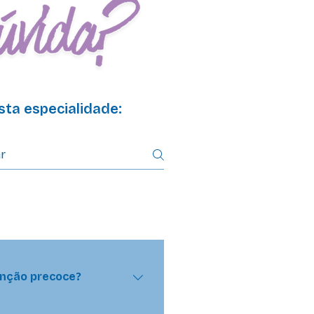
ta especialidade:
venção precoce?
ntífica focada em