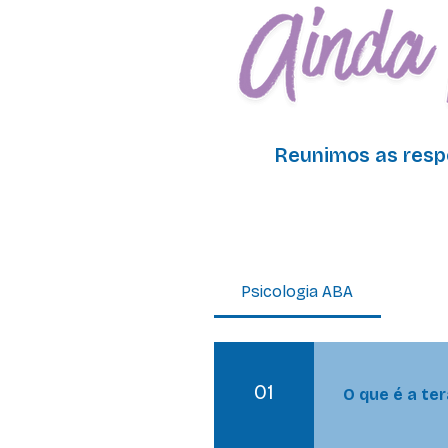
Reunimos as resp
Perguntas freq
Psicologia ABA
01
O que é a te
A terapia ABA