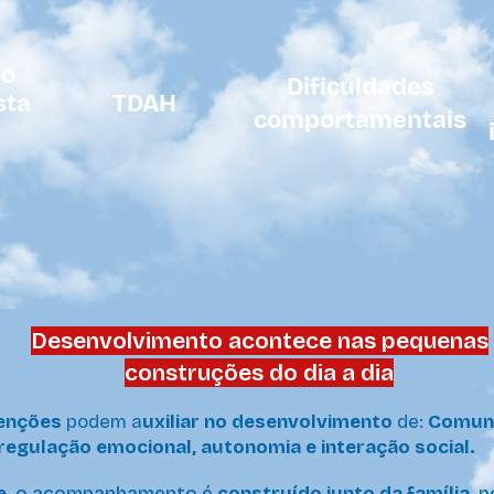
do
Dificuldades
sta
TDAH
comportamentais
Desenvolvimento acontece nas pequenas
construções do dia a dia
venções
podem a
uxiliar no desenvolvimento
de:
Comuni
regulação emocional, autonomia e interação social.
e,
o acompanhamento é
construído junto da família,
p