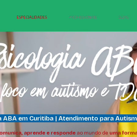
ESPECIALIDADES
PROFISSIONAIS
BLOG
a ABA em Curitiba | Atendimento para Autis
omunica, aprende e responde
ao mundo de
uma forma 