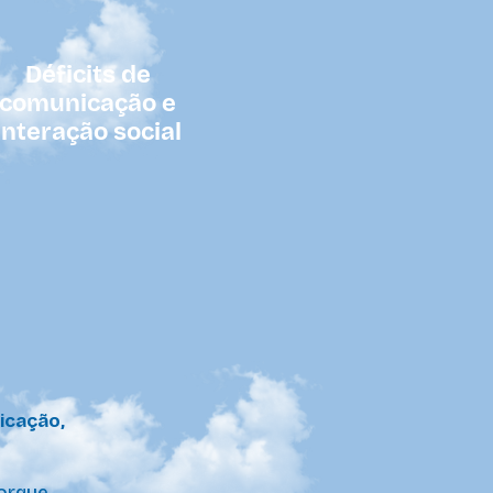
Déficits de
comunicação e
interação social
cação,
orque