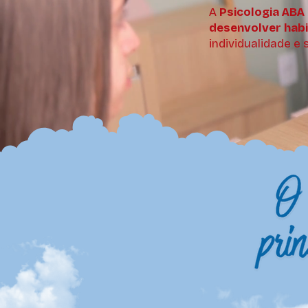
A
Psicologia ABA
desenvolver habi
individualidade e 