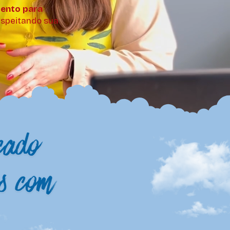
ento para
speitando sua