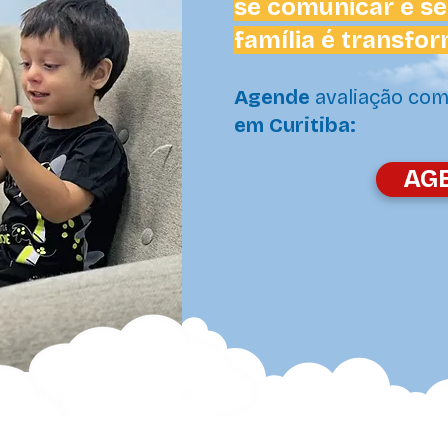
se comunicar e se
família é transfo
Agende
avaliação com
em Curitiba:
AG