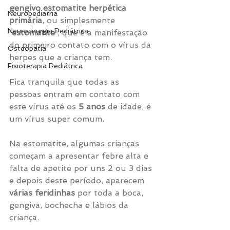
gengivo estomatite herpética 
Neuropediatria
primária
, ou simplesmente 
Neurocirurgia Pediátrica
'
estomatite
', que é a manifestação 
do primeiro contato com o vírus da 
Osteopatia
herpes que a criança tem. 
Fisioterapia Pediátrica
Fica tranquila que todas as 
pessoas entram em contato com 
este vírus até os 
5 anos
 de idade, é 
um vírus super comum.
Na estomatite, algumas crianças 
começam a apresentar febre alta e 
falta de apetite por uns 2 ou 3 dias 
e depois deste período, aparecem 
várias feridinhas
 por toda a boca, 
gengiva, bochecha e lábios da 
criança.