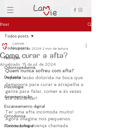
Post
Todos posts
Lamvie
Todos posts
8 de jul. de 2024
2 min de leitura
Como curar a afta?
Nutrição
Atualizado:
15 de jul. de 2024
Odontopediatria
Quem nunca sofreu com afta?
Pediatria
Aquela lesão dolorida na boca que 
demooora para curar e atrapalha a 
Psicologia
gente para falar, comer e às vezes 
Amamentação
até descansar!
Escaneamento digital
Ter uma afta incomoda muito! 
Ortodontia
Agora imagina nos pequenos. 
Existe uma doença chamada 
Fonoaudiologia