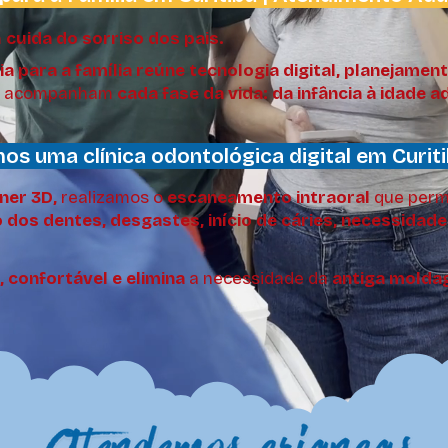
m
cuida do sorriso dos pais.
a para a família reúne
tecnologia digital, planejamen
 acompanham
cada fase da vida: da infância à idade a
os uma clínica odontológica digital em Curiti
ner 3D,
realizamos o
escaneamento intraoral
que perm
 dos dentes, desgastes, início de cáries, necessidade
, confortável e elimina
a necessidade da
antiga mold