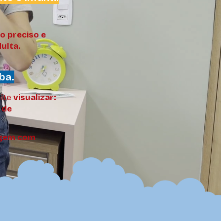
to preciso e
dulta.
ba.
ite
visualizar:
 de
agem com