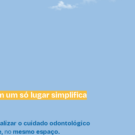
 um só lugar simplifica
ralizar o cuidado odontológico
e,
no
mesmo espaço.