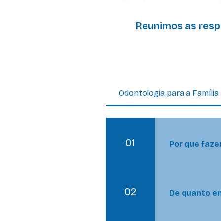
Reunimos as resp
Perguntas freq
Odontologia para a Família
01
Por que faze
Fazer o trata
cuidados buca
02
disso, a abor
De quanto em
promovendo p
O adulto deve