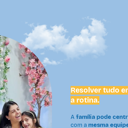
Resolver tudo em
a rotina.
A
família pode cent
com a
mesma equip