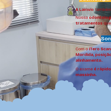
A Lamvi
e també
Nossa
odontologi
tratamentos
que
Som
Com o
iTero Scan
Mordida, posição
alinhamento.
O exame
é rápido
massinha.