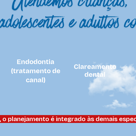
Endodontia
Clareamento
(tratamento de
dental
canal)
 o planejamento é integrado às demais especi