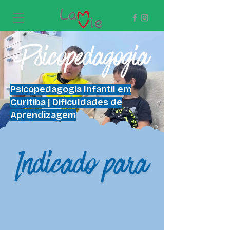
Psicopedagogia Infantil em
Curitiba | Dificuldades de
Aprendizagem