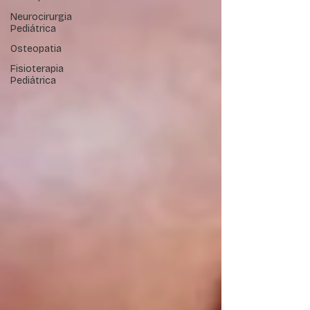
Neurocirurgia
Pediátrica
Osteopatia
Fisioterapia
Pediátrica