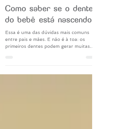
Lamvie
28 de jul. de 2025
2 min de leitura
Como saber se o dente
do bebê está nascendo?
Essa é uma das dúvidas mais comuns
entre pais e mães. E não é à toa: os
primeiros dentes podem gerar muitas
mudanças no comportamento do bebê, e
nem sempre é fácil entender o que está
acontecendo.