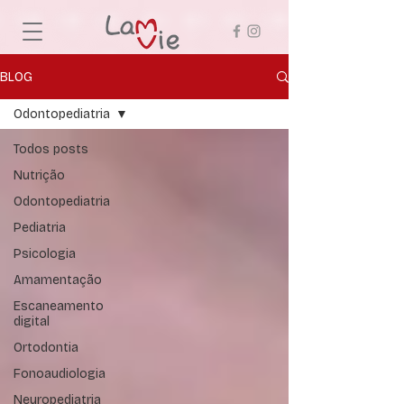
BLOG
Odontopediatria
Todos posts
Nutrição
Odontopediatria
Pediatria
Psicologia
Amamentação
Escaneamento
digital
Ortodontia
Fonoaudiologia
Neuropediatria