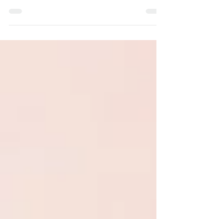
não está na posição correta, pode trazer
uma série de dificuldades pro seu bebê.
Mas como saber se realmente é preciso
intervir? É sobre isso que vamos
conversar hoje.