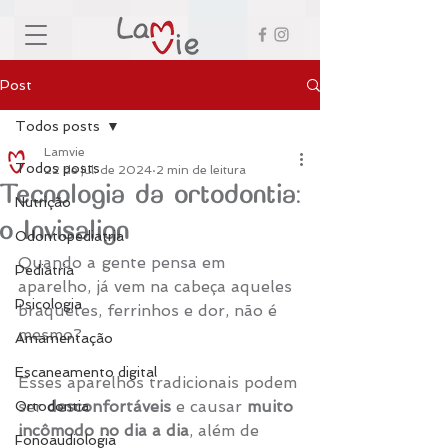
Post
Todos posts
Lamvie
Todos posts
22 de jul. de 2024
2 min de leitura
Tecnologia da ortodontia:
Nutrição
o Invisalign
Odontopediatria
Quando a gente pensa em 
Pediatria
aparelho, já vem na cabeça aqueles 
Psicologia
braquetes, ferrinhos e dor, não é 
mesmo?
Amamentação
Escaneamento digital
Esses aparelhos tradicionais podem 
ser 
desconfortáveis
 e causar 
muito 
Ortodontia
incômodo no dia a dia
, além de 
Fonoaudiologia