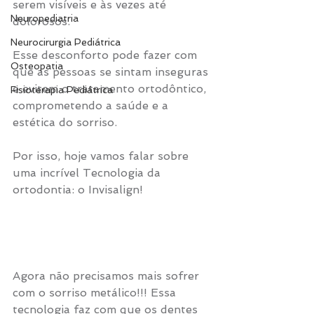
serem visíveis e às vezes até 
Neuropediatria
dolorosos.
Neurocirurgia Pediátrica
Esse desconforto pode fazer com 
Osteopatia
que as pessoas se sintam inseguras 
e evitem o tratamento ortodôntico, 
Fisioterapia Pediátrica
comprometendo a saúde e a 
estética do sorriso.
Por isso, hoje vamos falar sobre 
uma incrível Tecnologia da 
ortodontia: o Invisalign!
Agora não precisamos mais sofrer 
com o sorriso metálico!!! Essa 
tecnologia faz com que os dentes 