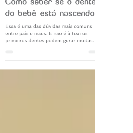
Lamvie
28 de jul. de 2025
2 min de leitura
Como saber se o dente
do bebê está nascendo?
Essa é uma das dúvidas mais comuns
entre pais e mães. E não é à toa: os
primeiros dentes podem gerar muitas
mudanças no comportamento do bebê, e
nem sempre é fácil entender o que está
acontecendo.