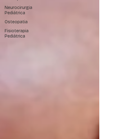
Neurocirurgia
Pediátrica
Osteopatia
Fisioterapia
Pediátrica