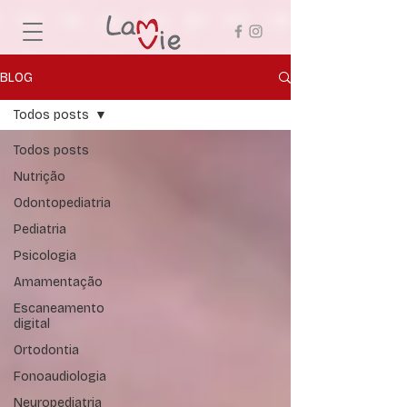
BLOG
Todos posts
Todos posts
Nutrição
Odontopediatria
Pediatria
Psicologia
Amamentação
Escaneamento
digital
Ortodontia
Fonoaudiologia
Neuropediatria