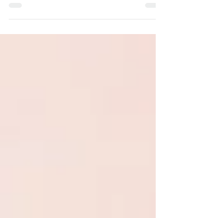
não está na posição correta, pode trazer
uma série de dificuldades pro seu bebê.
Mas como saber se realmente é preciso
intervir? É sobre isso que vamos
conversar hoje.