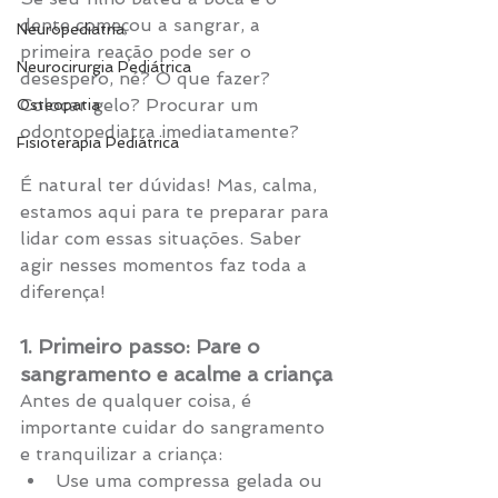
dente começou a sangrar, a 
Neuropediatria
primeira reação pode ser o 
Neurocirurgia Pediátrica
desespero, né? O que fazer? 
Colocar gelo? Procurar um 
Osteopatia
odontopediatra imediatamente?
Fisioterapia Pediátrica
É natural ter dúvidas! Mas, calma, 
estamos aqui para te preparar para 
lidar com essas situações. Saber 
agir nesses momentos faz toda a 
diferença!
1. Primeiro passo: Pare o 
sangramento e acalme a criança
Antes de qualquer coisa, é 
importante cuidar do sangramento 
e tranquilizar a criança:
Use uma compressa gelada ou 