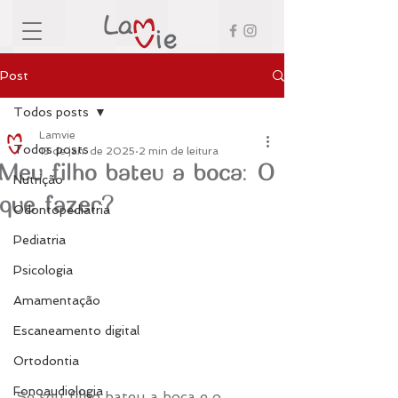
Post
Todos posts
Lamvie
Todos posts
13 de jan. de 2025
2 min de leitura
Meu filho bateu a boca: O
Nutrição
que fazer?
Odontopediatria
Pediatria
Psicologia
Amamentação
Escaneamento digital
Ortodontia
Fonoaudiologia
Se seu filho bateu a boca e o 