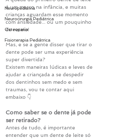
é um marco na infância, e muitas 
Neuropediatria
crianças aguardam esse momento 
Neurocirurgia Pediátrica
com ansiedade... ou um pouquinho 
de receio! 
Osteopatia
Fisioterapia Pediátrica
Mas, e se a gente disser que tirar o 
dente pode ser uma experiência 
super divertida?
Existem maneiras lúdicas e leves de 
ajudar a criançada a se despedir 
dos dentinhos sem medo e sem 
traumas, vou te contar aqui 
embaixo 👇
Como saber se o dente já pode 
ser retirado?
Antes de tudo, é importante 
entender que um dente de leite só 