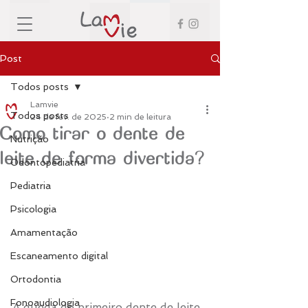
Post
Todos posts
Lamvie
Todos posts
24 de fev. de 2025
2 min de leitura
Como tirar o dente de
Nutrição
leite de forma divertida?
Odontopediatria
Pediatria
Psicologia
Amamentação
Escaneamento digital
Ortodontia
Fonoaudiologia
A queda do primeiro dente de leite 