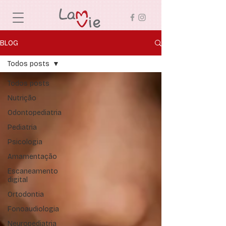
BLOG
Todos posts
Todos posts
Nutrição
Odontopediatria
Pediatria
Psicologia
Amamentação
Escaneamento
digital
Ortodontia
Fonoaudiologia
Neuropediatria