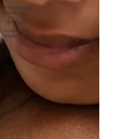
Neurocirurgia
Pediátrica
Osteopatia
Fisioterapia
Pediátrica