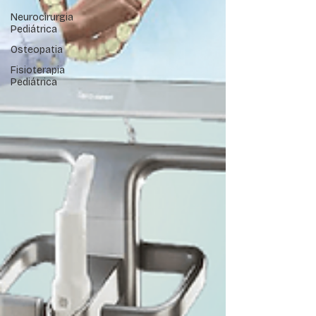
Neurocirurgia
Pediátrica
Osteopatia
Fisioterapia
Pediátrica