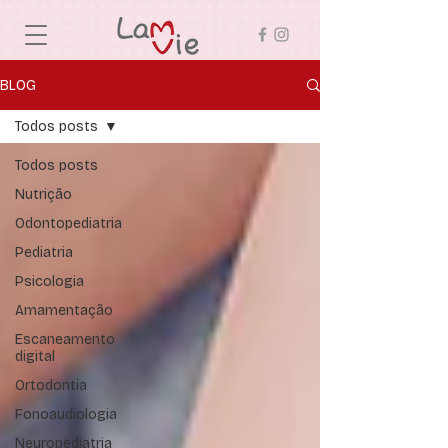
BLOG
Todos posts
Todos posts
Nutrição
Odontopediatria
Pediatria
Psicologia
Amamentação
Escaneamento
digital
Ortodontia
Fonoaudiologia
Neuropediatria