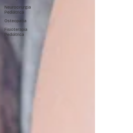
Neurocirurgia
Pediátrica
Osteopatia
Fisioterapia
Pediátrica