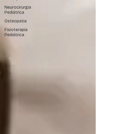
Neurocirurgia
Pediátrica
Osteopatia
Fisioterapia
Pediátrica