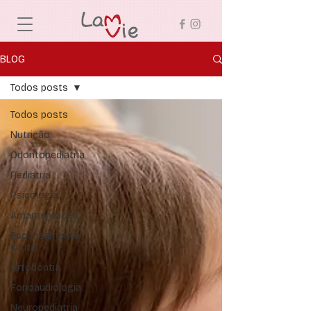
BLOG
Todos posts
Todos posts
Nutrição
Odontopediatria
Pediatria
Psicologia
Amamentação
Escaneamento
digital
Ortodontia
Fonoaudiologia
Neuropediatria