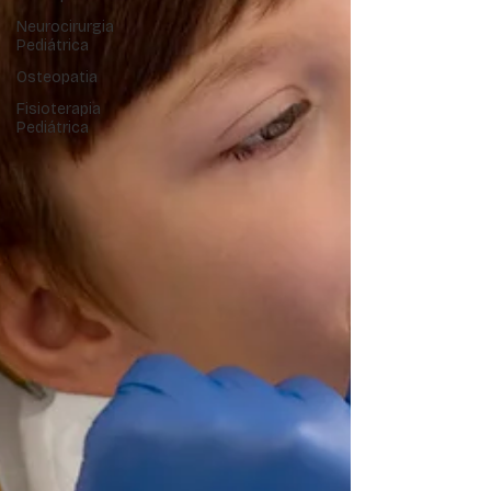
Neurocirurgia
Pediátrica
Osteopatia
Fisioterapia
Pediátrica