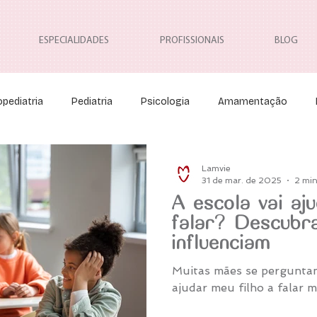
ESPECIALIDADES
PROFISSIONAIS
BLOG
pediatria
Pediatria
Psicologia
Amamentação
Neuropediatria
Neurocirurgia Pediátrica
Osteopatia
Lamvie
31 de mar. de 2025
2 min
A escola vai aj
falar? Descubr
influenciam
Muitas mães se perguntam
ajudar meu filho a falar 