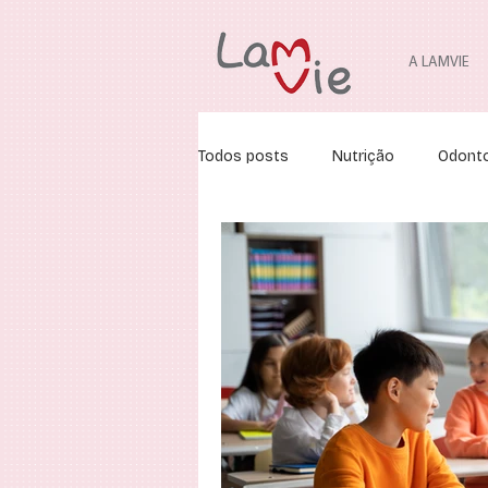
A LAMVIE
Todos posts
Nutrição
Odonto
Ortodontia
Fonoaudiologia
Fisioterapia Pediátrica