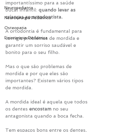
importantíssimo para a saúde 
Neuropediatria
bucal infantil: 
quando levar as 
crianças ao ortodontista.
Neurocirurgia Pediátrica
Osteopatia
A ortodontia é fundamental para 
corrigir problemas de mordida e 
Fisioterapia Pediátrica
garantir um sorriso saudável e 
bonito para o seu filho.
Mas o que são problemas de 
mordida e por que eles são 
importantes? Existem vários tipos 
de mordida.
A mordida ideal é aquela que todos 
os dentes 
encostam
 no seu 
antagonista quando a boca fecha.
Tem espaços bons entre os dentes, 