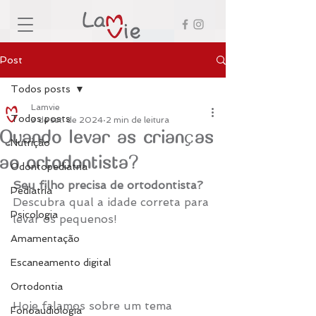
Post
Todos posts
Lamvie
Todos posts
3 de set. de 2024
2 min de leitura
Quando levar as crianças
Nutrição
ao ortodontista?
Odontopediatria
Seu filho precisa de ortodontista?
Pediatria
Descubra qual a idade correta para 
Psicologia
levar os pequenos!
Amamentação
Escaneamento digital
Ortodontia
Hoje falamos sobre um tema 
Fonoaudiologia