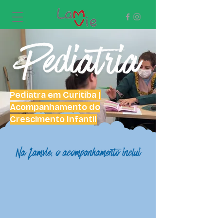
Pediatra em Curitiba |
Acompanhamento do
Crescimento Infantil