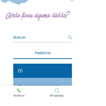
Perguntas frequentes
Pediatria
01
De quanto em quanto
tempo o bebê deve ir
Telefone
WhatsApp
ao pediatra no
primeiro ano de vida?