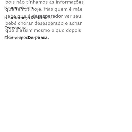
pois não tínhamos as informações 
Neuropediatria
que temos hoje. Mas quem é mãe 
sabe que é
 desesperador
 ver seu 
Neurocirurgia Pediátrica
bebê chorar desesperado e achar 
Osteopatia
que é assim mesmo e que depois 
dos 3 meses passa. 
Fisioterapia Pediátrica