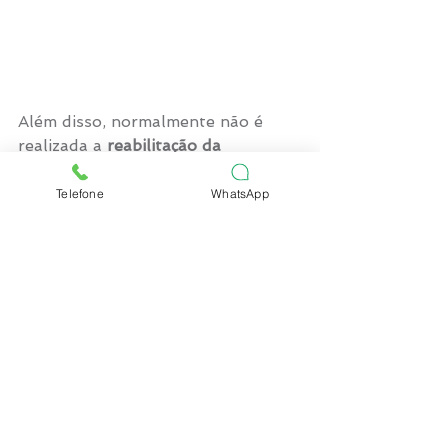
Além disso, normalmente não é 
realizada a 
reabilitação da 
linguinha
, ou seja, o bebê aprende 
sozinho a movimentar aquela 
Telefone
WhatsApp
língua que agora está solta, o que 
pode causar uma
 cicatrização ruim
. 
Então, a 
nossa dica para as 
mamães
 que estão para ganhar o 
bebê é: não façam o pic no seu 
bebê! Se tiverem problemas com a 
amamentação, procure uma equipe 
especializada, que esteja 
acostumada a atender estes casos 