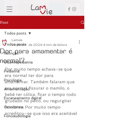
Post
Todos posts
Lamvie
Todos posts
29 de abr. de 2024
4 min de leitura
Dor para amamentar é
Nutrição
normal?
Odontopediatria
Por muito tempo achava-se que 
Pediatria
era normal ter dor para 
Psicologia
amamentar. Também falaram que 
era normal fissurar o mamilo, o 
Amamentação
bebê ter cólica, ficar o tempo todo 
Escaneamento digital
grudado no peito, ou regurgitar 
horrores. Por muito tempo 
Ortodontia
acreditou-se que isso era aceitável 
Fonoaudiologia