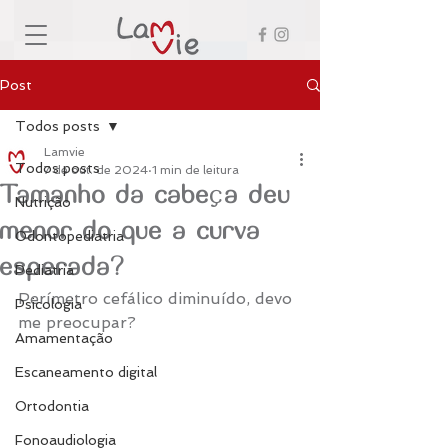
Post
Todos posts
Lamvie
Todos posts
7 de out. de 2024
1 min de leitura
Tamanho da cabeça deu
Nutrição
menor do que a curva
Odontopediatria
esperada?
Pediatria
Perímetro cefálico diminuído, devo 
Psicologia
me preocupar?
Amamentação
Escaneamento digital
Ortodontia
Fonoaudiologia