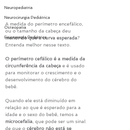
Neuropediatria
Neurocirurgia Pediátrica
A medida do perímetro encefálico, 
Osteopatia
ou o tamanho da cabeça deu 
Fisioterapia Pediátrica
menor do que a curva esperada
? 
Entenda melhor nesse texto.
O perímetro cefálico é a medida da 
circunferência da cabeça
 e é usado 
para monitorar o crescimento e o 
desenvolvimento do cérebro do 
bebê.
Quando ele está diminuído em 
relação ao que é esperado para a 
idade e o sexo do bebê, temos a 
microcefalia
, que pode ser um sinal 
de que o 
cérebro não está se 