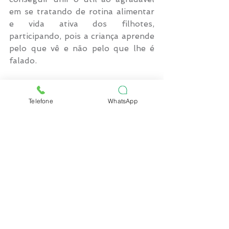
em se tratando de rotina alimentar 
e vida ativa dos filhotes, 
participando, pois a criança aprende 
pelo que vê e não pelo que lhe é 
falado. 
Dependendo da idade, é indicado 
consultar um profissional de 
Telefone
WhatsApp
educação física para escolher a 
atividade mais adequada e a 
‘quantidade’, considerando se tiver 
alguma restrição de saúde, se for 
atleta ou se o exercício tiver 
alguma outra finalidade. Da mesma 
forma que lugar de criança é na 
escola, brincar ainda é a melhor 
atividade física para um pequeno 
ser considerado saudável.