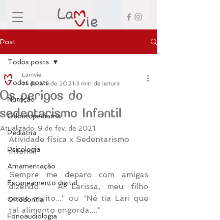
Post
Todos posts
Lamvie
Todos posts
14 de jan. de 2021
3 min de leitura
Os perigos do
Nutrição
sedentarismo Infantil
Odontopediatria
Atualizado:
9 de fev. de 2021
Pediatria
Atividade física x Sedentarismo 
Psicologia
infantil 
Amamentação
Sempre me deparo com amigas 
Escaneamento digital
dizendo: “ Ai Larissa, meu filho 
come muito...” ou “Né tia Lari que 
Ortodontia
tal alimento engorda,...” 
Fonoaudiologia