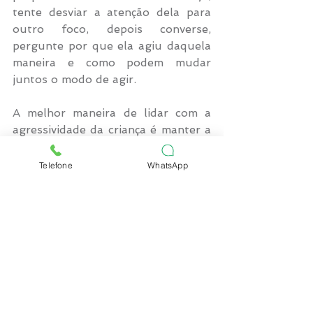
tente desviar a atenção dela para 
outro foco, depois converse, 
pergunte por que ela agiu daquela 
maneira e como podem mudar 
juntos o modo de agir.
A melhor maneira de lidar com a 
agressividade da criança é manter a 
calma e tentar compreender a 
origem desse comportamento, 
Telefone
WhatsApp
porém muitas vezes não 
conseguimos lidar com isso, se isso 
ocorrer não deixe de procurar ajuda 
profissional. 
#psicolamvie
#lamvie
#psicologiainfa
ntil
#psicoinfantil
#pedagogia
#psicol
ogia
#dicasparamaes
#agressao
#agr