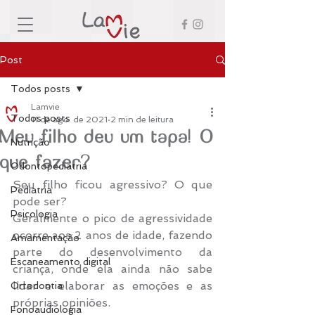
Post
Todos posts
Lamvie
Todos posts
11 de ago. de 2021
2 min de leitura
Meu filho deu um tapa! O
Nutrição
que fazer?
Odontopediatria
Seu filho ficou agressivo? O que 
Pediatria
pode ser?
Psicologia
Geralmente o pico de agressividade  
ocorre aos 2 anos de idade, fazendo 
Amamentação
parte do desenvolvimento da 
Escaneamento digital
criança, onde ela ainda não sabe 
lidar e elaborar as emoções e as 
Ortodontia
próprias opiniões. 
Fonoaudiologia