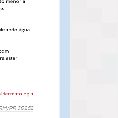
nto menor a 
e.
ilizando água 
 com 
a estar 
#dermatologia
 CRM/PR 30262