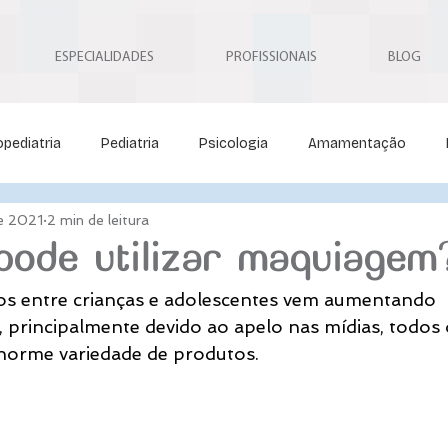
ESPECIALIDADES
PROFISSIONAIS
BLOG
pediatria
Pediatria
Psicologia
Amamentação
de 2021
2 min de leitura
Neuropediatria
Neurocirurgia Pediátrica
Osteopatia
pode utilizar maquiagem
os entre crianças e adolescentes vem aumentando 
 principalmente devido ao apelo nas mídias, todos 
norme variedade de produtos.