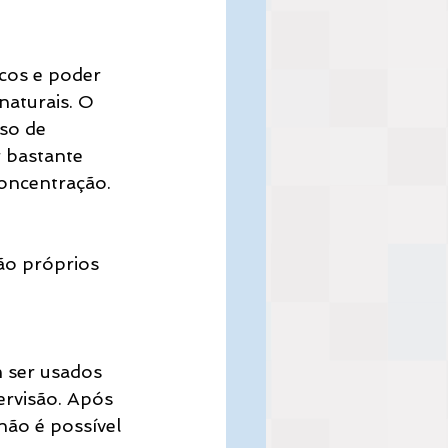
cos e poder 
naturais. O 
so de 
 bastante 
 concentração.
o próprios 
 ser usados 
ervisão. Após 
não é possível 