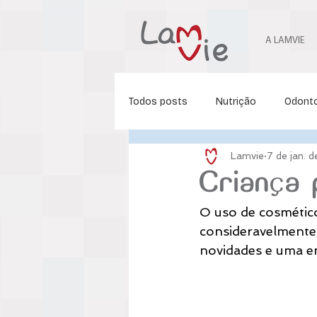
A LAMVIE
Todos posts
Nutrição
Odonto
Lamvie
7 de jan. 
Ortodontia
Fonoaudiologia
Criança 
O uso de cosmétic
Fisioterapia Pediátrica
consideravelmente,
novidades e uma e