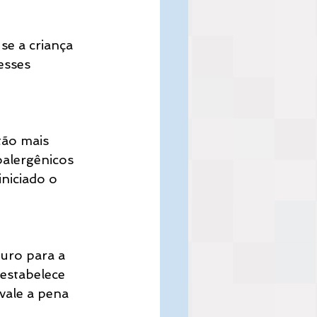
se a criança 
esses 
tão mais 
oalergênicos 
niciado o 
uro para a 
 estabelece 
vale a pena 