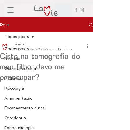
Post
Todos posts
Lamvie
Todos posts
11 de nov. de 2024
2 min de leitura
Cisto na tomografia do
Nutrição
meu filho: devo me
Odontopediatria
preocupar?
Pediatria
Psicologia
Amamentação
Escaneamento digital
Ortodontia
Fonoaudiologia