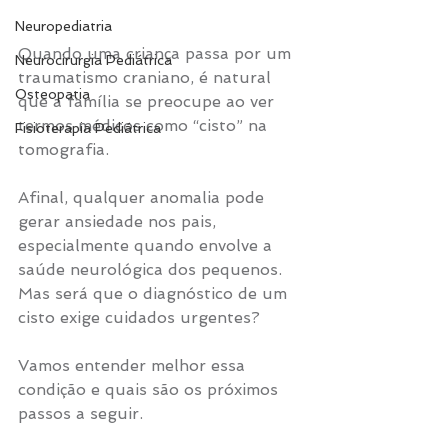
Neuropediatria
Quando uma criança passa por um 
Neurocirurgia Pediátrica
traumatismo craniano, é natural 
Osteopatia
que a família se preocupe ao ver 
termos médicos como “cisto” na 
Fisioterapia Pediátrica
tomografia. 
Afinal, qualquer anomalia pode 
gerar ansiedade nos pais, 
especialmente quando envolve a 
saúde neurológica dos pequenos. 
Mas será que o diagnóstico de um 
cisto exige cuidados urgentes?
Vamos entender melhor essa 
condição e quais são os próximos 
passos a seguir.