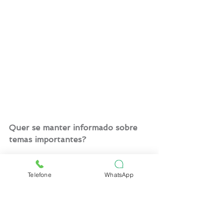
Quer se manter informado sobre 
temas importantes?
Cuidar da saúde das crianças exige 
informação e uma boa rede de 
Telefone
WhatsApp
apoio. Acompanhe nossos 
conteúdos nas redes sociais para 
dicas, orientações e muito mais 