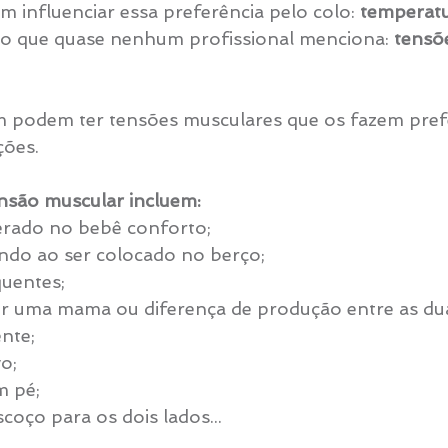
m influenciar essa preferência pelo colo: 
temperatu
go que quase nenhum profissional menciona: 
tensõ
 podem ter tensões musculares que os fazem prefe
ções.
ensão muscular incluem:
rado no bebê conforto;
ndo ao ser colocado no berço;
uentes;
or uma mama ou diferença de produção entre as d
nte;
o;
m pé;
coço para os dois lados...