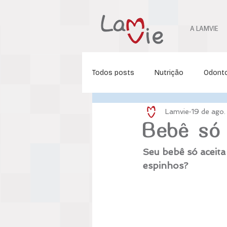
A LAMVIE
Todos posts
Nutrição
Odonto
Lamvie
19 de ago
Ortodontia
Fonoaudiologia
Bebê só 
Seu bebê só aceita
Fisioterapia Pediátrica
espinhos?