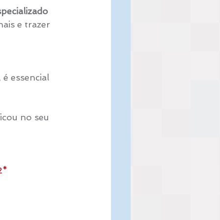
specializado 
ais e trazer 
é essencial 
icou no seu 
2*