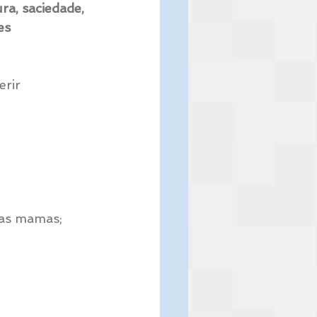
ra, saciedade, 
es 
rir 
uas mamas;