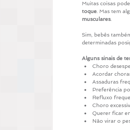
Muitas coisas pode
toque
. Mas tem al
musculares
. 
Sim, bebês também
determinadas posi
Alguns sinais de t
Choro desespe
Acordar chora
Assaduras freq
Preferência p
Refluxo freque
Choro excessiv
Querer ficar e
Não virar o pes