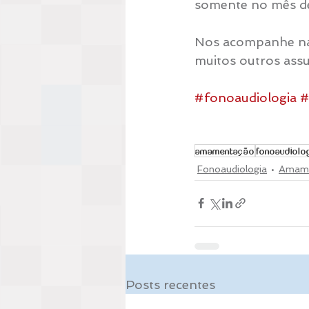
somente no mês d
Nos acompanhe nas 
muitos outros ass
#fonoaudiologia
#
amamentação
fonoaudiolo
Fonoaudiologia
Amam
Posts recentes