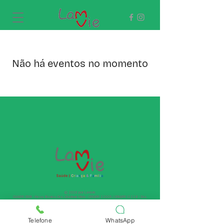
Não há eventos no momento
© 2026 por Lamvie
CLM/PR 3595 - Resp. Técnico: Dra. Charlene Mem - CRO/PR 22025 / CRM/PR 12228 - Dra.
Fernanda W. Fredo - CRM/PR 27742
Telefone
WhatsApp