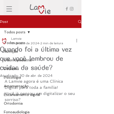
Post
Todos posts
Lamvie
Todos posts
17 de abr. de 2024
2 min de leitura
Quando foi a última vez
Nutrição
que você lembrou de
Odontopediatria
cuidar da saúde?
Pediatria
Atualizado:
30 de abr. de 2024
Psicologia
A Lamvie agora é uma Clínica 
Amamentação
Digital para toda a família!
Você já pensou em digitalizar o seu 
Escaneamento digital
sorriso?
Ortodontia
Fonoaudiologia