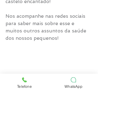
castelo encantado!
Nos acompanhe nas redes sociais 
para saber mais sobre esse e 
muitos outros assuntos da saúde 
dos nossos pequenos!
#escaneamentodigital
#itero
Telefone
WhatsApp
#saúdebucal
#tratamentoodontológico
saúde bucal
invisalign
tratamento odontológico
escaneamento digital
itero
Escaneamento digital
Odontopediatria