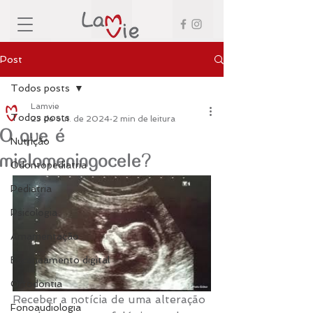
Post
Todos posts
Lamvie
Todos posts
23 de out. de 2024
2 min de leitura
O que é
Nutrição
mielomeningocele?
Odontopediatria
Pediatria
Psicologia
Amamentação
Escaneamento digital
Ortodontia
Receber a notícia de uma alteração 
Fonoaudiologia