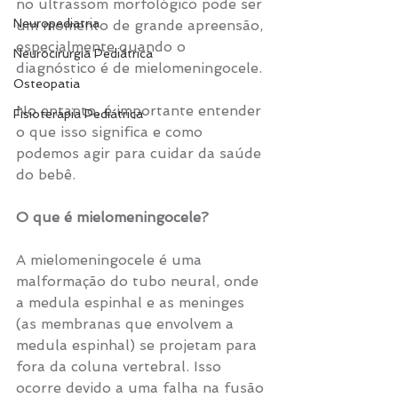
no ultrassom morfológico pode ser 
Neuropediatria
um momento de grande apreensão, 
especialmente quando o 
Neurocirurgia Pediátrica
diagnóstico é de mielomeningocele. 
Osteopatia
No entanto, é importante entender 
Fisioterapia Pediátrica
o que isso significa e como 
podemos agir para cuidar da saúde 
do bebê.
O que é mielomeningocele?
A mielomeningocele é uma 
malformação do tubo neural, onde 
a medula espinhal e as meninges 
(as membranas que envolvem a 
medula espinhal) se projetam para 
fora da coluna vertebral. Isso 
ocorre devido a uma falha na fusão 