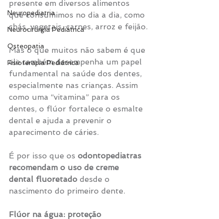
presente em diversos alimentos 
Neuropediatria
que consumimos no dia a dia, como 
chás, vegetais, carnes, arroz e feijão.
Neurocirurgia Pediátrica
Osteopatia
Mas o que muitos não sabem é que 
ele também desempenha um papel 
Fisioterapia Pediátrica
fundamental na saúde dos dentes, 
especialmente nas crianças. Assim 
como uma “vitamina” para os 
dentes, o flúor fortalece o esmalte 
dental e ajuda a prevenir o 
aparecimento de cáries.
É por isso que os 
odontopediatras
recomendam o uso de creme 
dental fluoretado
 desde o 
nascimento do primeiro dente.
Flúor na água: proteção 