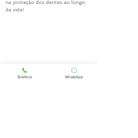
na proteção dos dentes ao longo 
da vida!
Telefone
WhatsApp
Para mais dicas sobre saúde bucal 
e cuidados infantis, acompanhe 
nossas redes sociais e fique sempre 
por dentro! 🌟