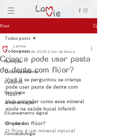
Post
Todos posts
Lamvie
Todos posts
4 de nov. de 2024
2 min de leitura
Criança pode usar pasta
Nutrição
de dente com flúor?
Odontopediatria
Você já se perguntou se criança 
Pediatria
pode usar pasta de dente com 
Psicologia
flúor?
Vem entender como esse mineral 
Amamentação
ajuda na saúde bucal infantil:
Escaneamento digital
O que é o flúor?
Ortodontia
O flúor é um mineral natural 
Fonoaudiologia