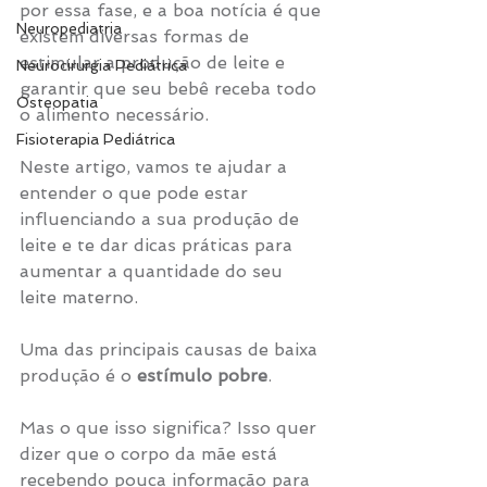
por essa fase, e a boa notícia é que 
Neuropediatria
existem diversas formas de 
estimular a produção de leite e 
Neurocirurgia Pediátrica
garantir que seu bebê receba todo 
Osteopatia
o alimento necessário.
Fisioterapia Pediátrica
Neste artigo, vamos te ajudar a 
entender o que pode estar 
influenciando a sua produção de 
leite e te dar dicas práticas para 
aumentar a quantidade do seu 
leite materno.
Uma das principais causas de baixa 
produção é o 
estímulo pobre
. 
Mas o que isso significa? Isso quer 
dizer que o corpo da mãe está 
recebendo pouca informação para 