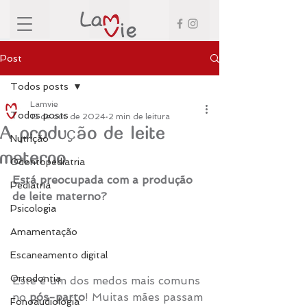
Post
Todos posts
Lamvie
Todos posts
15 de out. de 2024
2 min de leitura
A produção de leite
Nutrição
materno
Odontopediatria
Está preocupada com a produção 
Pediatria
de leite materno? 
Psicologia
Amamentação
Escaneamento digital
Ortodontia
Este é um dos medos mais comuns 
no
 pós-parto
! Muitas mães passam 
Fonoaudiologia