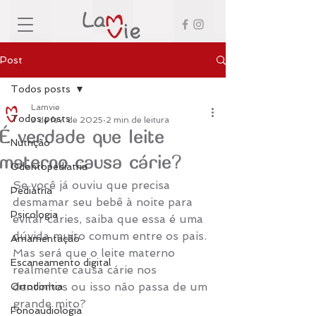
Post
Todos posts
Lamvie
Todos posts
3 de fev. de 2025
2 min de leitura
É verdade que leite
Nutrição
materno causa cárie?
Odontopediatria
Se você já ouviu que precisa 
Pediatria
desmamar seu bebê à noite para 
Psicologia
evitar cáries, saiba que essa é uma 
dúvida muito comum entre os pais.
Amamentação
Mas será que o leite materno 
Escaneamento digital
realmente causa cárie nos 
dentinhos ou isso não passa de um 
Ortodontia
grande mito?
Fonoaudiologia