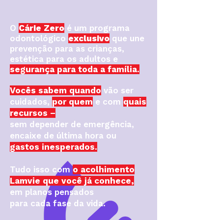
O
Cárie Zero
é um programa
odontológico
exclusivo
que une
prevenção para as crianças,
estética para os adultos e
segurança para toda a família.
Vocês sabem quando
vão ser
cuidados,
por quem
e com
quais
recursos –
sem depender de emergência,
encaixe de última hora ou
gastos inesperados.
Tudo isso com
o acolhimento
Lamvie que você já conhece,
em planos pensados
para cada fase da vida.