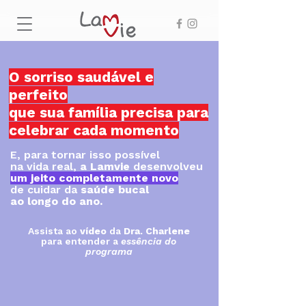
O sorriso saudável e
perfeito
que sua família precisa para
celebrar cada momento
E, para tornar isso possível
na vida real,
a Lamvie
desenvolveu
um jeito completamente novo
de cuidar da
saúde bucal
ao longo do ano.
Assista ao
vídeo
da
Dra. Charlene
para entender a
essência do
programa