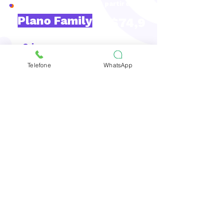
A partir de 12x
de
Plano Family
R$74,9
0
Criança
:​
Telefone
WhatsApp
Consulta Odontopediatria +
Profilaxia
Profilaxia*
Escaneamento iTero
Consulta Ortodontia
Consulta Avaliação
Consulta Urgência*
Cobertura Novas Cáries*
Adulto:​
Consulta Odontologia +
Profilaxia
Escaneamento iTero
Consulta Ortodontia
Clareamento*